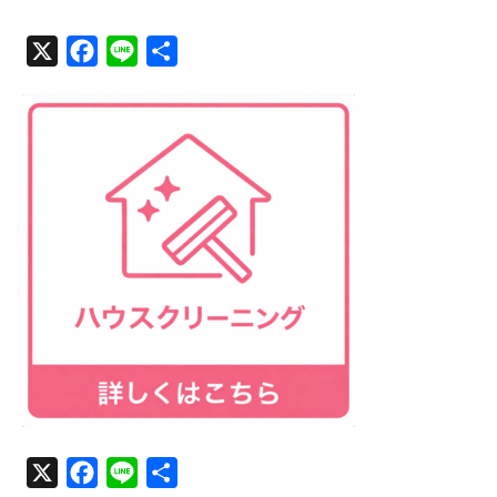
ハ
X
F
L
共
a
i
有
ウ
c
n
ス
e
e
b
2026
o
年
2
o
月
k
4
日
by
む
ら
か
み
X
F
L
共
清