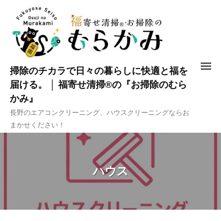
コ
ン
テ
ン
ツ
メ
掃除のチカラで日々の暮らしに快適と福を
へ
ニ
ュ
届ける。 │ 福寄せ清掃®の『お掃除のむら
ス
ー
かみ』
キ
長野のエアコンクリーニング、ハウスクリーニングならお
ッ
まかせください！
プ
ハウス