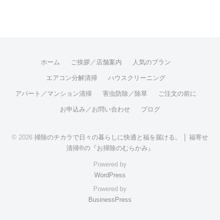
掃
a
i
有
技
c
n
研
e
e
b
o
ホーム
ご挨拶／店舗案内
人気のプラン
o
エアコン分解清掃
ハウスクリーニング
k
アパート／マンション清掃
害虫防除／除草
ご注文の前に
お申込み／お問い合わせ
ブログ
© 2026
掃除のチカラで日々の暮らしに快適と福を届ける。 │ 福寄せ
清掃®の『お掃除のむらかみ』
Powered by
WordPress
Powered by
BusinessPress