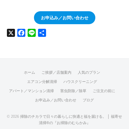
お申込み／お問い合わせ
X
F
L
共
a
i
有
c
n
e
e
b
ホーム
ご挨拶／店舗案内
人気のプラン
o
o
エアコン分解清掃
ハウスクリーニング
k
アパート／マンション清掃
害虫防除／除草
ご注文の前に
お申込み／お問い合わせ
ブログ
© 2026
掃除のチカラで日々の暮らしに快適と福を届ける。 │ 福寄せ
清掃®の『お掃除のむらかみ』