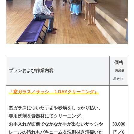
価格
プランおよび作業内容
（税込表
示です）
『
窓ガラス／サッシ １DAYクリーニング』
窓ガラスについた手垢や砂埃をしっかり払い、
専用洗剤＆資器材にてクリーニング。
お手入れが面倒でなかなか手が出ないサッシや
33,000
レールの汚れもバキューム＆洗剤拭き清掃いた
円／6