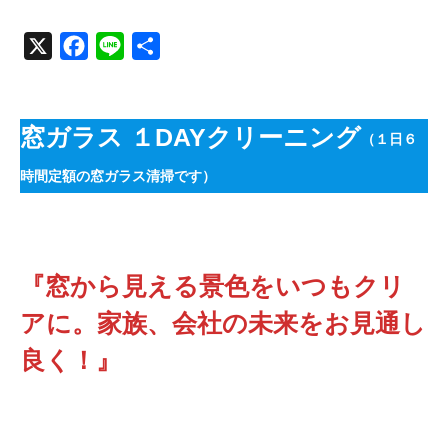
窓
X
F
L
共
a
i
有
ガ
c
n
ラ
e
e
窓ガラス １DAYクリーニング
（１日６
ス
b
時間定額の窓ガラス清掃です）
o
1DAY
o
ク
k
リ
『
窓から見える景色をいつもクリ
ー
アに。家族、会社の未来をお見通し
ニ
良く！』
ン
グ