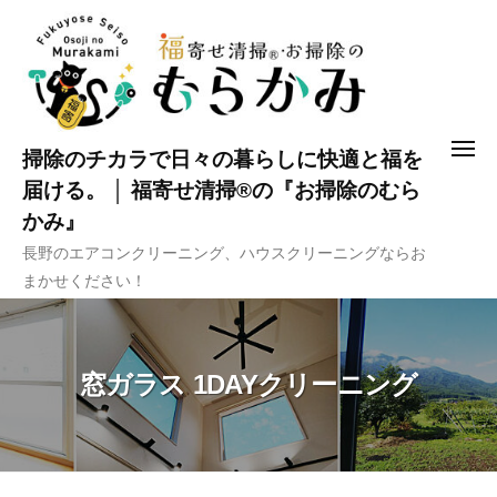
コ
ン
テ
ン
ツ
メ
掃除のチカラで日々の暮らしに快適と福を
へ
ニ
ュ
届ける。 │ 福寄せ清掃®の『お掃除のむら
ス
ー
かみ』
キ
長野のエアコンクリーニング、ハウスクリーニングならお
ッ
まかせください！
プ
窓ガラス 1DAYクリーニング