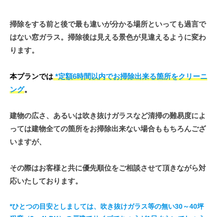
2024
年
掃除をする前と後で最も違いが分かる場所といっても過言で
3
月
はない窓ガラス。掃除後は見える景色が見違えるように変わ
16
ります。
日
by
本プランでは
*定額6時間以内でお掃除出来る箇所をクリーニ
む
ング
。
ら
か
建物の広さ、あるいは吹き抜けガラスなど清掃の難易度によ
み
っては建物全ての箇所をお掃除出来ない場合ももちろんござ
清
掃
いますが、
技
研
その際はお客様と共に優先順位をご相談させて頂きながら対
応いたしております。
*ひとつの目安としましては、吹き抜けガラス等の無い30～40坪