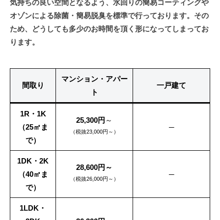
気持ちの良い空間となるよう、水回りの簡易コーティングや
技
オゾンによる除菌・簡易脱臭を標準で行っております。その
研
ため、どうしても多少のお時間を頂く形になってしまってお
ります。
マンション・アパー
間取り
一戸建て
ト
1R・1K
25,300円
～
（25㎡ま
─
（税抜23,000円～）
で）
1DK・2K
28,600円～
（40㎡ま
─
（税抜26,000円～）
で）
1LDK・