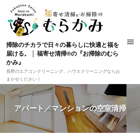
コ
ン
テ
ン
ツ
メ
掃除のチカラで日々の暮らしに快適と福を
へ
ニ
ュ
届ける。 │ 福寄せ清掃®の『お掃除のむら
ス
ー
かみ』
キ
長野のエアコンクリーニング、ハウスクリーニングならお
ッ
まかせください！
プ
アパート／マンションの空室清掃