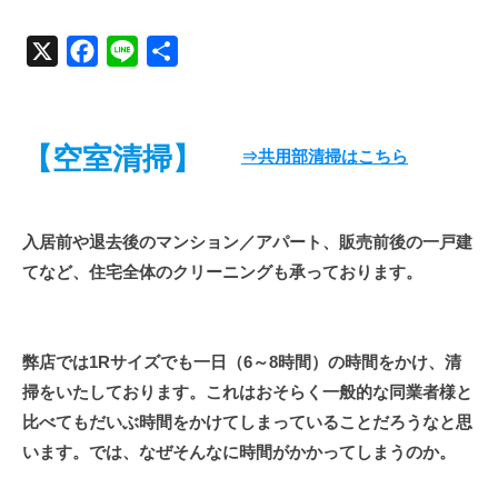
ア
X
F
L
共
a
i
有
パ
c
n
ー
e
e
【
空室清掃】
⇒共用部清掃はこちら
ト
b
o
／
o
入居前や退去後のマンション／アパート、販売前後の一戸建
マ
k
てなど、住宅全体のクリーニングも承っております。
ン
シ
弊店では1Rサイズでも一日（6～8時間）の時間をかけ、清
ョ
掃をいたしております。これはおそらく一般的な同業者様と
ン
比べてもだいぶ時間をかけてしまっていることだろうなと思
の
います。では、なぜそんなに時間がかかってしまうのか。
空