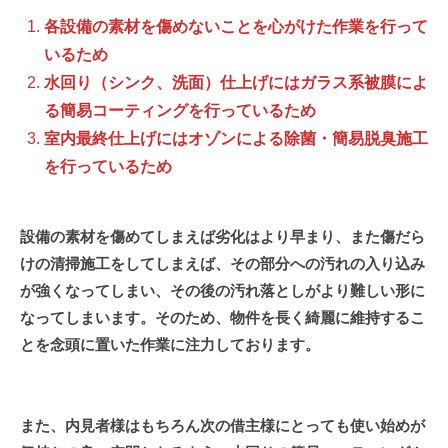
各設備の素材を傷めないことを心がけた作業を行って
室
いるため
清
水回り（シンク、洗面）仕上げにはガラス系被膜によ
掃
る簡易コーティングを行っているため
室内最終仕上げにはオゾンによる除菌・簡易脱臭施工
2026
を行っているため
年
6
月
設備の素材を傷めてしまえば劣化はより早まり、また傷だら
11
けの清掃施工をしてしまえば、その部分への汚れの入り込み
日
by
が強くなってしまい、その後の汚れ落としがより難しい形に
む
なってしまいます。そのため、物件を長く綺麗に維持するこ
ら
とを念頭に置いた作業に注力しております。
か
み
清
また、内見者様はもちろん次の借主様にとっても使い始めが
掃