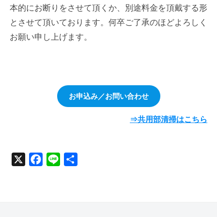
本的にお断りをさせて頂くか、別途料金を頂戴する形
とさせて頂いております。何卒ご了承のほどよろしく
お願い申し上げます。
お申込み／お問い合わせ
⇒共用部清掃はこちら
X
F
L
共
a
i
有
c
n
e
e
b