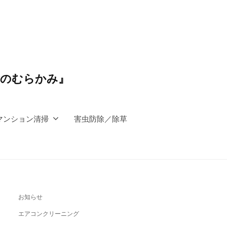
除のむらかみ』
マンション清掃
害虫防除／除草
お知らせ
エアコンクリーニング