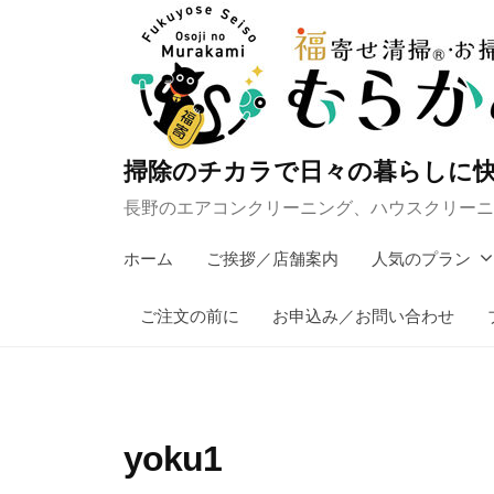
コ
ン
テ
ン
ツ
掃除のチカラで日々の暮らしに快
へ
長野のエアコンクリーニング、ハウスクリーニ
ス
キ
ホーム
ご挨拶／店舗案内
人気のプラン
ッ
プ
ご注文の前に
お申込み／お問い合わせ
yoku1