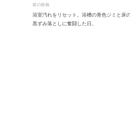
e
e
投
前の投稿
b
稿
浴室汚れをリセット。浴槽の青色ジミと床
o
黒ずみ落としに奮闘した日。
ナ
o
k
ビ
ゲ
ー
シ
ョ
ン