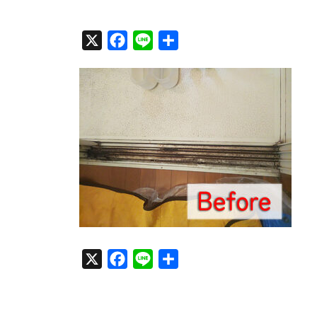
X
F
L
共
a
i
有
c
n
e
e
b
o
o
k
X
F
L
共
a
i
有
c
n