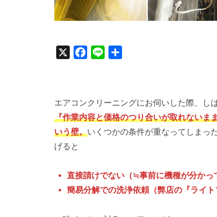
X
F
L
共
a
i
有
c
n
e
e
エアコンクリーニングにお伺いした際、し
b
『作業内容と価格のつり合いが取れないま
o
いう壁。
いくつかの条件が重なってしまっ
o
げると
k
直接請けでない（≒事前に機種が分かっ
簡易分解での洗浄依頼（弊店の『ライト