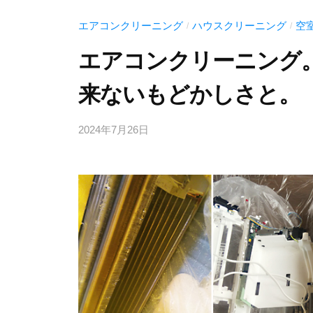
エアコンクリーニング
ハウスクリーニング
空
/
/
エアコンクリーニング
来ないもどかしさと。
2024年7月26日
b
y
む
ら
か
み
清
掃
技
研