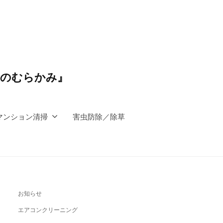
除のむらかみ』
マンション清掃
害虫防除／除草
お知らせ
エアコンクリーニング