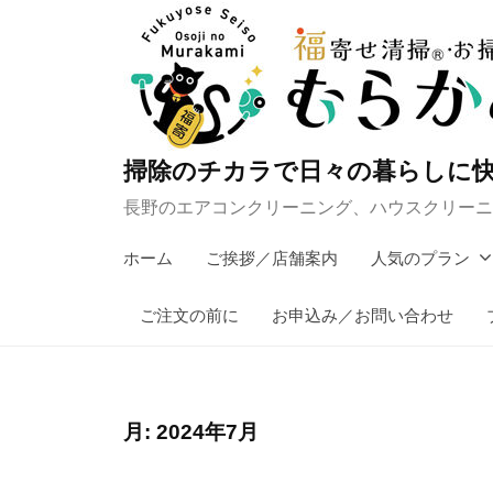
コ
ン
テ
ン
ツ
掃除のチカラで日々の暮らしに快
へ
長野のエアコンクリーニング、ハウスクリーニ
ス
キ
ホーム
ご挨拶／店舗案内
人気のプラン
ッ
プ
ご注文の前に
お申込み／お問い合わせ
月:
2024年7月