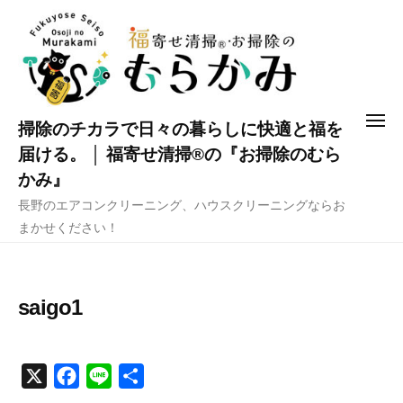
コ
ン
テ
ン
ツ
メ
掃除のチカラで日々の暮らしに快適と福を
へ
ニ
ュ
届ける。 │ 福寄せ清掃®の『お掃除のむら
ス
ー
かみ』
キ
長野のエアコンクリーニング、ハウスクリーニングならお
ッ
まかせください！
プ
saigo1
X
F
L
共
a
i
有