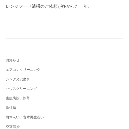
b
稿
レンジフード清掃のご依頼が多かった一年。
o
ナ
o
ビ
k
ゲ
ー
シ
ョ
お知らせ
ン
エアコンクリーニング
シンク光沢磨き
ハウスクリーニング
害虫防除／除草
番外編
白木洗い／古木再生洗い
空室清掃