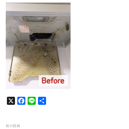
c
n
e
e
b
o
o
k
X
F
L
共
a
i
有
c
n
e
e
投
前の投稿