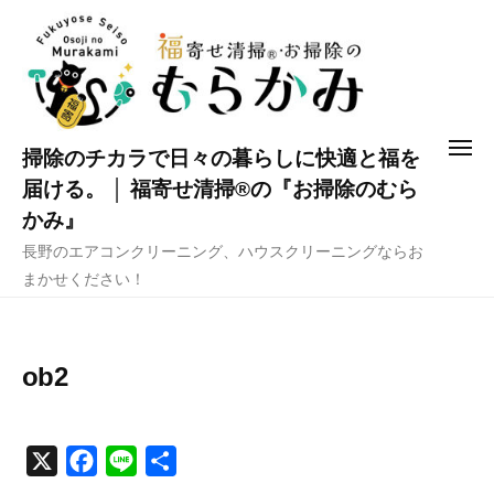
コ
ン
テ
ン
ツ
メ
掃除のチカラで日々の暮らしに快適と福を
へ
ニ
ュ
届ける。 │ 福寄せ清掃®の『お掃除のむら
ス
ー
かみ』
キ
長野のエアコンクリーニング、ハウスクリーニングならお
ッ
まかせください！
プ
ob2
X
F
L
共
a
i
有