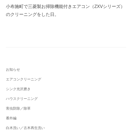
b
稿
小布施町で三菱製お掃除機能付きエアコン（ZXVシリーズ）
o
ナ
のクリーニングをした日。
o
ビ
k
ゲ
ー
シ
ョ
ン
お知らせ
エアコンクリーニング
シンク光沢磨き
ハウスクリーニング
害虫防除／除草
番外編
白木洗い／古木再生洗い