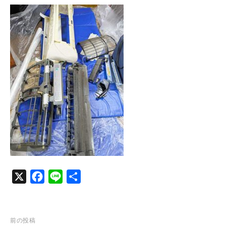
c
n
e
e
b
o
o
k
X
F
L
共
a
i
有
c
n
e
e
投
前の投稿