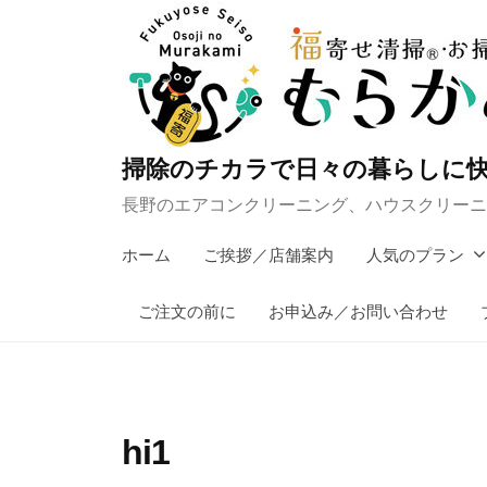
コ
ン
テ
ン
ツ
掃除のチカラで日々の暮らしに快
へ
長野のエアコンクリーニング、ハウスクリーニ
ス
キ
ホーム
ご挨拶／店舗案内
人気のプラン
ッ
プ
ご注文の前に
お申込み／お問い合わせ
hi1