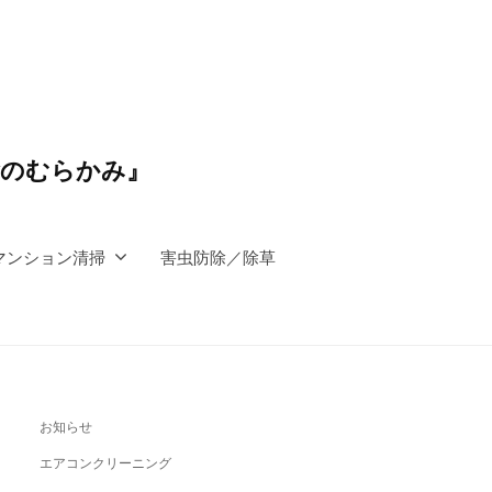
除のむらかみ』
マンション清掃
害虫防除／除草
お知らせ
エアコンクリーニング