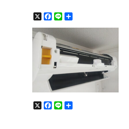
X
F
L
共
a
i
有
c
n
e
e
b
o
o
k
X
F
L
共
a
i
有
c
n