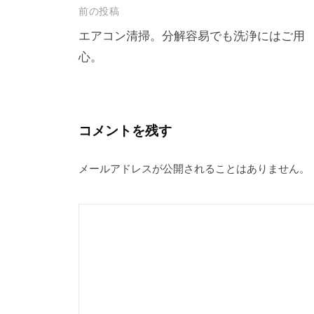
e
e
投
前の投稿
b
稿
エアコン清掃。分解容易でも洗浄にはご用
o
心。
ナ
o
k
ビ
ゲ
ー
コメントを残す
シ
メールアドレスが公開されることはありません。
ョ
ン