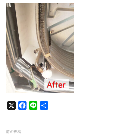
c
n
e
e
b
o
o
k
X
F
L
共
a
i
有
c
n
e
e
投
前の投稿