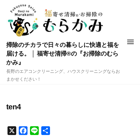
コ
ン
テ
ン
ツ
メ
掃除のチカラで日々の暮らしに快適と福を
へ
ニ
ュ
届ける。 │ 福寄せ清掃®の『お掃除のむら
ス
ー
かみ』
キ
長野のエアコンクリーニング、ハウスクリーニングならお
ッ
まかせください！
プ
ten4
X
F
L
共
a
i
有