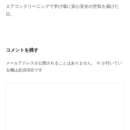
b
稿
エアコンクリーニングで学び場に安心安全の空気を届けた
o
ナ
日。
o
ビ
k
ゲ
ー
シ
コメントを残す
ョ
ン
メールアドレスが公開されることはありません。
※
が付いてい
る欄は必須項目です