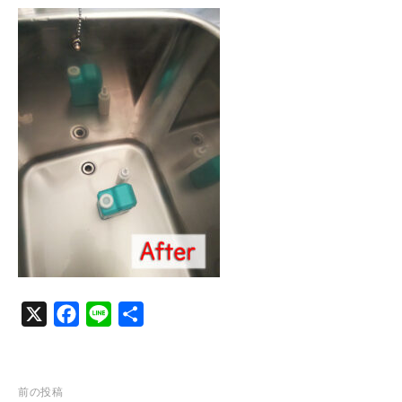
c
n
e
e
b
o
o
k
X
F
L
共
a
i
有
c
n
e
e
投
前の投稿