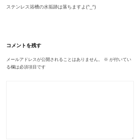
b
稿
ステンレス浴槽の水垢跡は落ちますよ(^_^)
o
ナ
o
ビ
k
ゲ
ー
コメントを残す
シ
ョ
メールアドレスが公開されることはありません。
※
が付いてい
ン
る欄は必須項目です