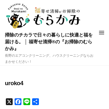
コ
ン
テ
ン
ツ
メ
掃除のチカラで日々の暮らしに快適と福を
へ
ニ
ュ
届ける。 │ 福寄せ清掃®の『お掃除のむら
ス
ー
かみ』
キ
長野のエアコンクリーニング、ハウスクリーニングならお
ッ
まかせください！
プ
uroko4
X
F
L
共
a
i
有