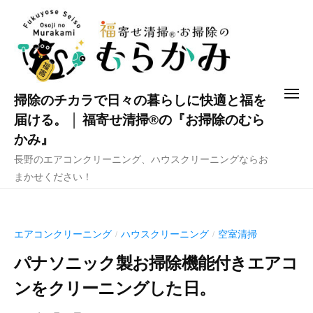
コ
ン
テ
ン
ツ
メ
掃除のチカラで日々の暮らしに快適と福を
へ
ニ
ュ
届ける。 │ 福寄せ清掃®の『お掃除のむら
ス
ー
かみ』
キ
長野のエアコンクリーニング、ハウスクリーニングならお
ッ
まかせください！
プ
エアコンクリーニング
ハウスクリーニング
空室清掃
/
/
パナソニック製お掃除機能付きエアコ
ンをクリーニングした日。