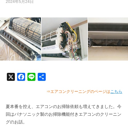
2024年5月24日
b
y
む
ら
か
み
清
掃
技
研
X
F
L
共
a
i
有
⇒エアコンクリーニングのページは
こちら
c
n
e
e
夏本番を控え、エアコンのお掃除依頼も増えてきました。今
b
回はパナソニック製のお掃除機能付きエアコンのクリーニン
o
グのお話。
o