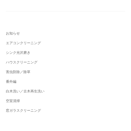
ョ
ン
お知らせ
エアコンクリーニング
シンク光沢磨き
ハウスクリーニング
害虫防除／除草
番外編
白木洗い／古木再生洗い
空室清掃
窓ガラスクリーニング