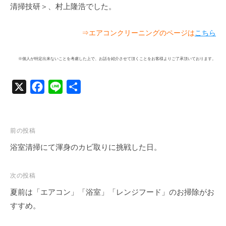
清掃技研＞、村上隆浩でした。
⇒エアコンクリーニングのページは
こちら
※個人が特定出来ないことを考慮した上で、お話を紹介させて頂くことをお客様よりご了承頂いております。
X
F
L
共
a
i
有
c
n
e
e
投
前の投稿
b
稿
浴室清掃にて渾身のカビ取りに挑戦した日。
o
ナ
o
ビ
次の投稿
k
ゲ
夏前は「エアコン」「浴室」「レンジフード」のお掃除がお
ー
すすめ。
シ