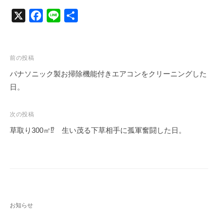
X
F
L
共
a
i
有
c
n
e
e
投
前の投稿
b
稿
パナソニック製お掃除機能付きエアコンをクリーニングした
o
ナ
日。
o
ビ
k
ゲ
次の投稿
ー
草取り300㎡⁉ 生い茂る下草相手に孤軍奮闘した日。
シ
ョ
ン
お知らせ