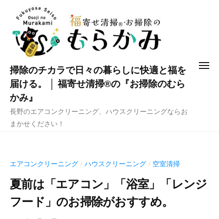
コ
ン
テ
ン
ツ
メ
掃除のチカラで日々の暮らしに快適と福を
へ
ニ
ュ
届ける。 │ 福寄せ清掃®の『お掃除のむら
ス
ー
かみ』
キ
長野のエアコンクリーニング、ハウスクリーニングならお
ッ
まかせください！
プ
エアコンクリーニング
ハウスクリーニング
空室清掃
/
/
夏前は「エアコン」「浴室」「レンジ
フード」のお掃除がおすすめ。