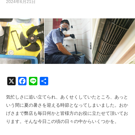
2024年6月21日
b
y
む
ら
か
み
清
掃
技
研
X
F
L
共
a
i
有
気忙しさに追い立てられ、あくせくしていたところ、あっと
c
n
いう間に夏の暑さを迎える時節となってしまいました。おか
e
e
げさまで弊店も毎日何かと皆様方のお役に立たせて頂いてお
b
ります。そんな今日この頃の日々の中からいくつかを。
o
o