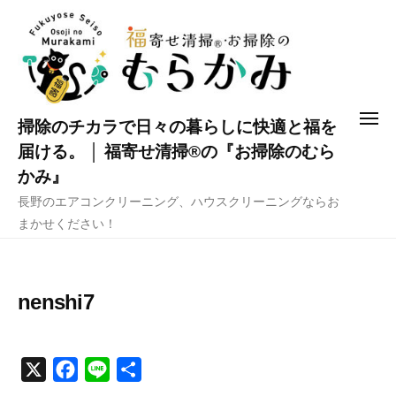
コ
ン
テ
ン
ツ
メ
掃除のチカラで日々の暮らしに快適と福を
へ
ニ
ュ
届ける。 │ 福寄せ清掃®の『お掃除のむら
ス
ー
かみ』
キ
長野のエアコンクリーニング、ハウスクリーニングならお
ッ
まかせください！
プ
nenshi7
X
F
L
共
a
i
有