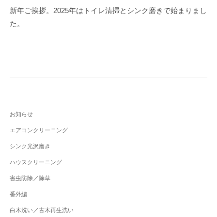
b
稿
新年ご挨拶。2025年はトイレ清掃とシンク磨きで始まりまし
o
ナ
た。
o
ビ
k
ゲ
ー
シ
ョ
ン
お知らせ
エアコンクリーニング
シンク光沢磨き
ハウスクリーニング
害虫防除／除草
番外編
白木洗い／古木再生洗い