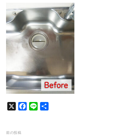
c
n
e
e
b
o
o
k
X
F
L
共
a
i
有
c
n
e
e
投
前の投稿