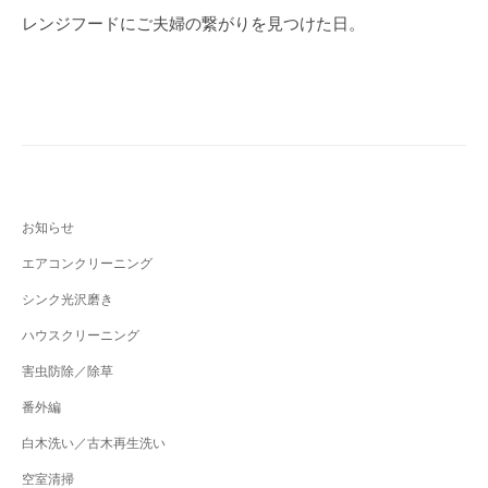
b
稿
レンジフードにご夫婦の繋がりを見つけた日。
o
ナ
o
ビ
k
ゲ
ー
シ
ョ
お知らせ
ン
エアコンクリーニング
シンク光沢磨き
ハウスクリーニング
害虫防除／除草
番外編
白木洗い／古木再生洗い
空室清掃