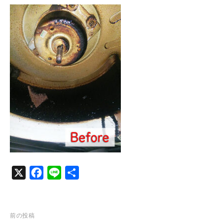
c
n
e
e
b
o
o
k
X
F
L
共
a
i
有
c
n
e
e
投
前の投稿