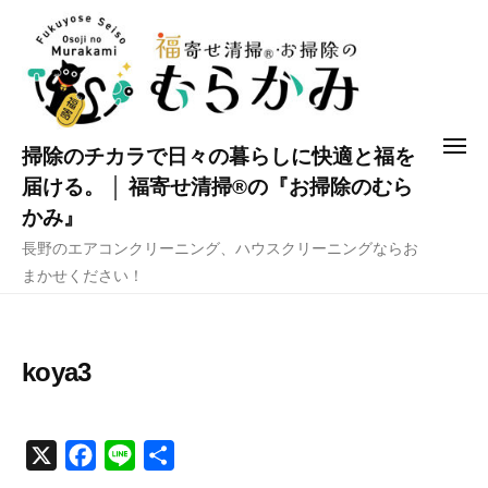
コ
ン
テ
ン
ツ
メ
掃除のチカラで日々の暮らしに快適と福を
へ
ニ
ュ
届ける。 │ 福寄せ清掃®の『お掃除のむら
ス
ー
かみ』
キ
長野のエアコンクリーニング、ハウスクリーニングならお
ッ
まかせください！
プ
koya3
X
F
L
共
a
i
有