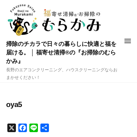
コ
ン
テ
ン
ツ
メ
掃除のチカラで日々の暮らしに快適と福を
へ
ニ
ュ
届ける。 │ 福寄せ清掃®の『お掃除のむら
ス
ー
かみ』
キ
長野のエアコンクリーニング、ハウスクリーニングならお
ッ
まかせください！
プ
oya5
X
F
L
共
a
i
有