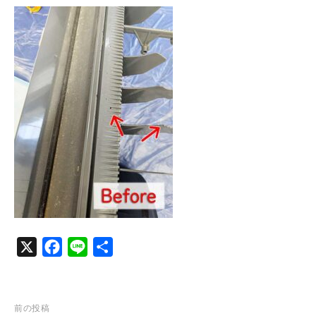
c
n
e
e
b
o
o
k
X
F
L
共
a
i
有
c
n
e
e
投
前の投稿