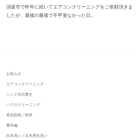
b
稿
須坂市で昨年に続いてエアコンクリーニングをご依頼頂きま
o
ナ
したが、最後の最後で不甲斐なかった日。
o
ビ
k
ゲ
ー
シ
ョ
ン
お知らせ
エアコンクリーニング
シンク光沢磨き
ハウスクリーニング
害虫防除／除草
番外編
白木洗い／古木再生洗い