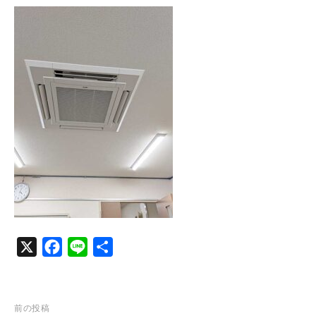
c
n
e
e
b
o
o
k
X
F
L
共
a
i
有
c
n
e
e
投
前の投稿