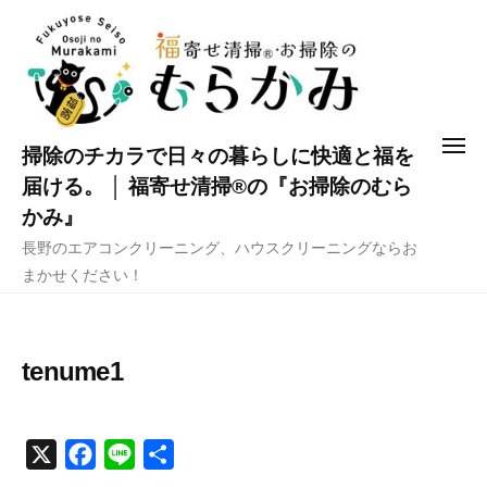
コ
ン
テ
ン
ツ
メ
掃除のチカラで日々の暮らしに快適と福を
へ
ニ
ュ
届ける。 │ 福寄せ清掃®の『お掃除のむら
ス
ー
かみ』
キ
長野のエアコンクリーニング、ハウスクリーニングならお
ッ
まかせください！
プ
tenume1
X
F
L
共
a
i
有