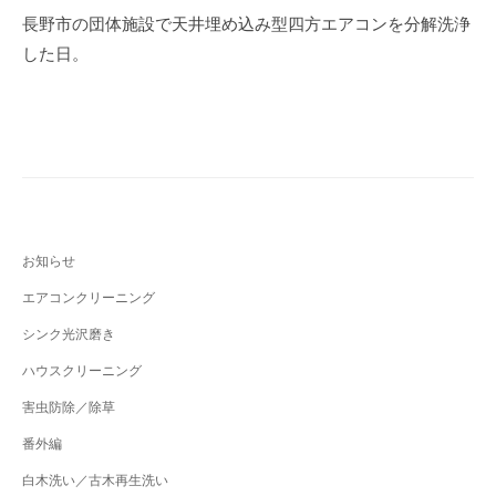
b
稿
長野市の団体施設で天井埋め込み型四方エアコンを分解洗浄
o
ナ
した日。
o
ビ
k
ゲ
ー
シ
ョ
ン
お知らせ
エアコンクリーニング
シンク光沢磨き
ハウスクリーニング
害虫防除／除草
番外編
白木洗い／古木再生洗い