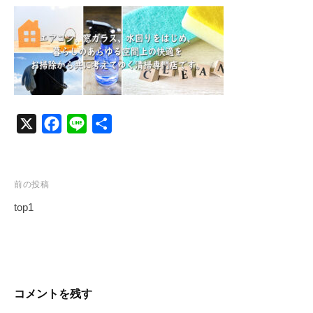
c
n
e
e
b
o
o
k
X
F
L
共
a
i
有
c
n
e
e
投
前の投稿
b
稿
top1
o
ナ
o
ビ
k
ゲ
ー
コメントを残す
シ