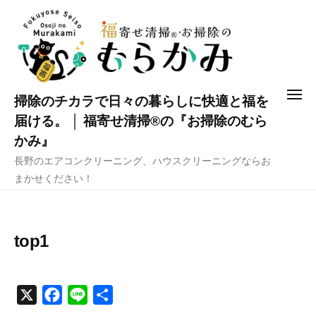
コ
ン
テ
ン
ツ
メ
掃除のチカラで日々の暮らしに快適と福を
へ
ニ
ュ
届ける。 │ 福寄せ清掃®の『お掃除のむら
ス
ー
かみ』
キ
長野のエアコンクリーニング、ハウスクリーニングならお
ッ
まかせください！
プ
top1
X
F
L
共
a
i
有