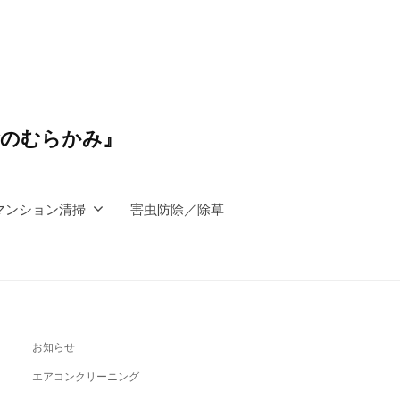
除のむらかみ』
マンション清掃
害虫防除／除草
お知らせ
エアコンクリーニング