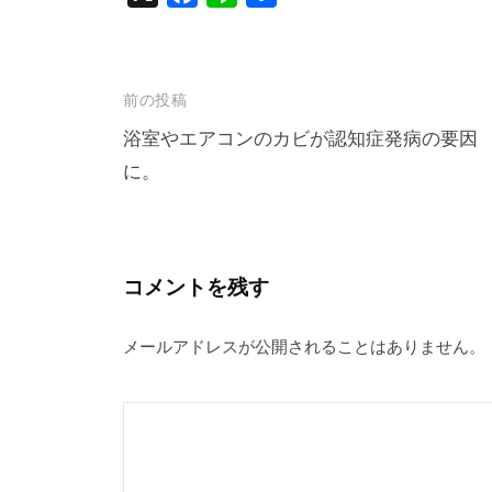
a
i
有
c
n
e
e
投
前の投稿
b
稿
浴室やエアコンのカビが認知症発病の要因
o
に。
ナ
o
k
ビ
ゲ
ー
コメントを残す
シ
メールアドレスが公開されることはありません。
ョ
ン