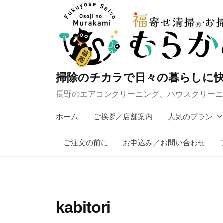
コ
ン
テ
ン
ツ
掃除のチカラで日々の暮らしに快
へ
長野のエアコンクリーニング、ハウスクリーニ
ス
キ
ホーム
ご挨拶／店舗案内
人気のプラン
ッ
プ
ご注文の前に
お申込み／お問い合わせ
kabitori