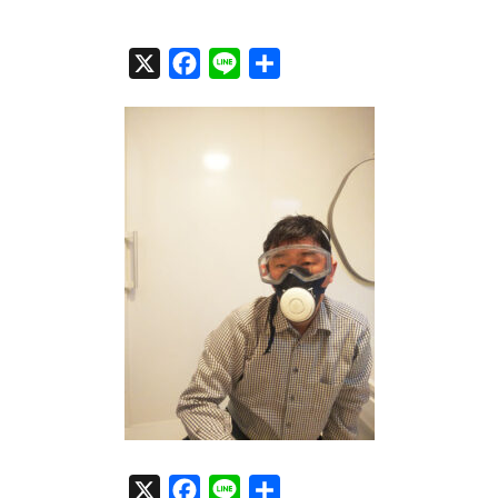
X
F
L
共
a
i
有
c
n
e
e
b
o
o
k
X
F
L
共