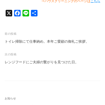
⇒ハウスクリーニングのページは
こちら
X
F
L
共
a
i
有
c
n
e
e
投
前の投稿
b
稿
トイレ掃除にて仕事納め。本年ご愛顧の御礼ご挨拶。
o
ナ
o
ビ
次の投稿
k
ゲ
レンジフードにご夫婦の繋がりを見つけた日。
ー
シ
ョ
ン
お知らせ