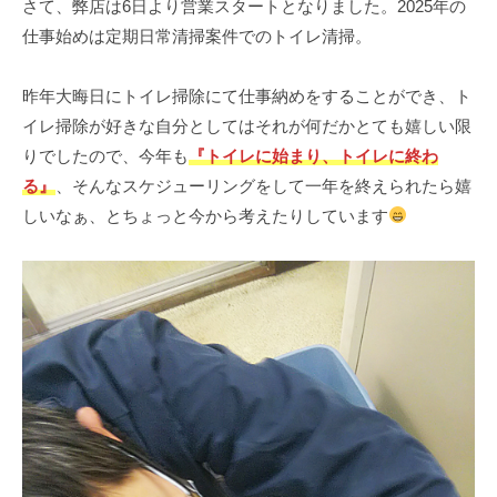
さて、弊店は6日より営業スタートとなりました。2025年の
k
仕事始めは定期日常清掃案件でのトイレ清掃。
昨年大晦日にトイレ掃除にて仕事納めをすることができ、ト
イレ掃除が好きな自分としてはそれが何だかとても嬉しい限
りでしたので、今年も
『トイレに始まり、トイレに終わ
る』
、そんなスケジューリングをして一年を終えられたら嬉
しいなぁ、とちょっと今から考えたりしています