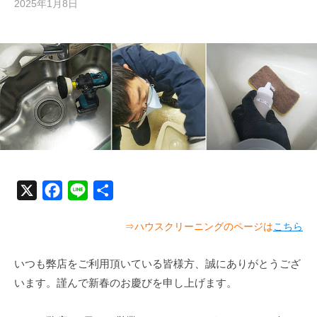
2025年1月8日
b
y
む
ら
か
み
清
掃
技
研
X
F
L
共
a
i
有
⇒ハウスクリーニングのページは
こちら
c
n
e
e
いつも弊店をご利用頂いている皆様方、誠にありがとうござ
b
います。謹んで新春のお慶びを申し上げます。
o
o