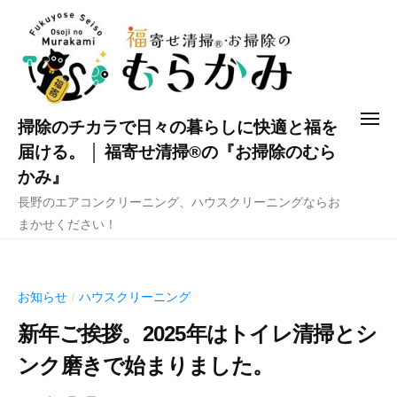
コ
ン
テ
ン
ツ
メ
掃除のチカラで日々の暮らしに快適と福を
へ
ニ
ュ
届ける。 │ 福寄せ清掃®の『お掃除のむら
ス
ー
かみ』
キ
長野のエアコンクリーニング、ハウスクリーニングならお
ッ
まかせください！
プ
お知らせ
ハウスクリーニング
/
新年ご挨拶。2025年はトイレ清掃とシ
ンク磨きで始まりました。