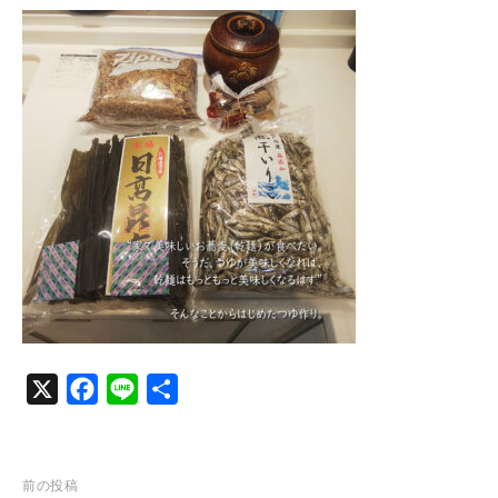
c
n
e
e
b
o
o
k
X
F
L
共
a
i
有
c
n
e
e
投
前の投稿