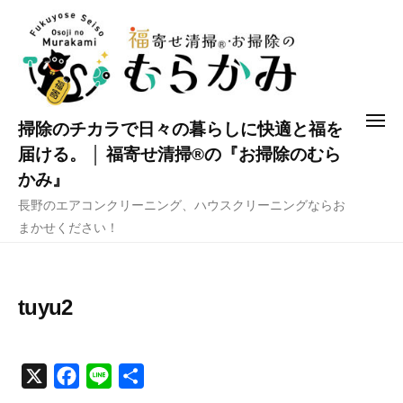
コ
ン
テ
ン
ツ
メ
掃除のチカラで日々の暮らしに快適と福を
へ
ニ
ュ
届ける。 │ 福寄せ清掃®の『お掃除のむら
ス
ー
かみ』
キ
長野のエアコンクリーニング、ハウスクリーニングならお
ッ
まかせください！
プ
tuyu2
X
F
L
共
a
i
有