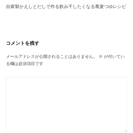
b
稿
自家製かえしとだしで作る飲み干したくなる蕎麦つゆレシピ
o
ナ
o
ビ
k
ゲ
ー
コメントを残す
シ
ョ
メールアドレスが公開されることはありません。
※
が付いてい
ン
る欄は必須項目です