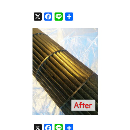
X
F
L
共
a
i
有
c
n
e
e
b
o
o
k
X
F
L
共