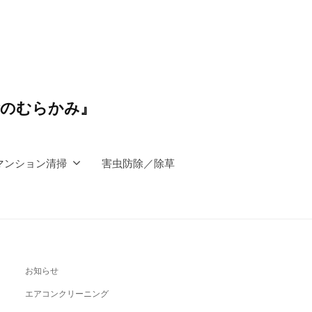
除のむらかみ』
マンション清掃
害虫防除／除草
お知らせ
エアコンクリーニング