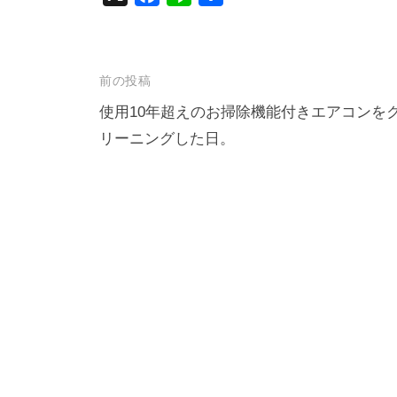
a
i
有
c
n
e
e
投
前の投稿
b
稿
使用10年超えのお掃除機能付きエアコンを
o
リーニングした日。
ナ
o
k
ビ
ゲ
ー
シ
ョ
ン