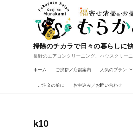
コ
ン
テ
ン
ツ
掃除のチカラで日々の暮らしに快
へ
長野のエアコンクリーニング、ハウスクリーニ
ス
キ
ホーム
ご挨拶／店舗案内
人気のプラン
ッ
プ
ご注文の前に
お申込み／お問い合わせ
k10