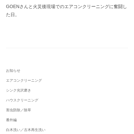
b
稿
GOENさんと火災後現場でのエアコンクリーニングに奮闘し
o
ナ
た日。
o
ビ
k
ゲ
ー
シ
ョ
ン
お知らせ
エアコンクリーニング
シンク光沢磨き
ハウスクリーニング
害虫防除／除草
番外編
白木洗い／古木再生洗い