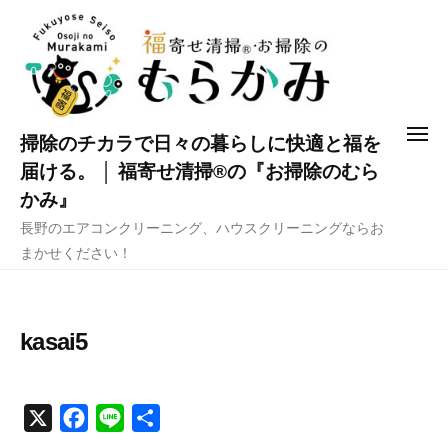
コ
ン
テ
ン
ツ
メ
掃除のチカラで日々の暮らしに快適と福を
へ
ニ
ュ
届ける。 │ 福寄せ清掃®の『お掃除のむら
ス
ー
かみ』
キ
長野のエアコンクリーニング、ハウスクリーニングならお
ッ
まかせください！
プ
kasai5
X
F
L
共
a
i
有