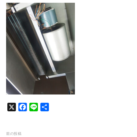
c
n
e
e
b
o
o
k
X
F
L
共
a
i
有
c
n
e
e
投
前の投稿