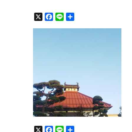
X
F
L
共
a
i
有
c
n
e
e
b
o
o
k
X
F
L
共