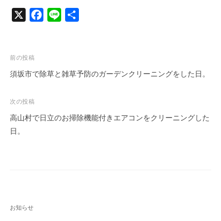
X
F
L
共
a
i
有
c
n
e
e
投
前の投稿
b
稿
須坂市で除草と雑草予防のガーデンクリーニングをした日。
o
ナ
o
ビ
次の投稿
k
ゲ
高山村で日立のお掃除機能付きエアコンをクリーニングした
ー
日。
シ
ョ
ン
お知らせ