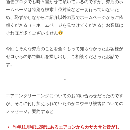
過去ブログでも時々書かせて頂いているのですが、弊店のホ
k
ームページは特別な検索上位対策など一切行っていないた
め、恥ずかしながらご紹介以外の形でホームページからご依
頼くださる（＝ホームページを見つけてくださる）お客様は
それほど多くございません
今回もそんな弊店のことを全くもって知らなかったお客様が
ゼロからの形で弊店を探し出し、ご相談くださったお話で
す。
*
エアコンクリーニングについてのお問い合わせだったのです
が、そこに付け加えられていたのがコウモリ被害についての
メッセージ。要約すると
昨年11月頃に2階にあるエアコンからカサカサと音がし