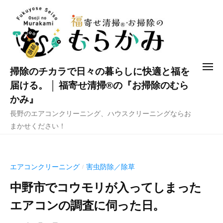
コ
ン
テ
ン
ツ
メ
掃除のチカラで日々の暮らしに快適と福を
へ
ニ
ュ
届ける。 │ 福寄せ清掃®の『お掃除のむら
ス
ー
かみ』
キ
長野のエアコンクリーニング、ハウスクリーニングならお
ッ
まかせください！
プ
エアコンクリーニング
害虫防除／除草
/
中野市でコウモリが入ってしまった
エアコンの調査に伺った日。