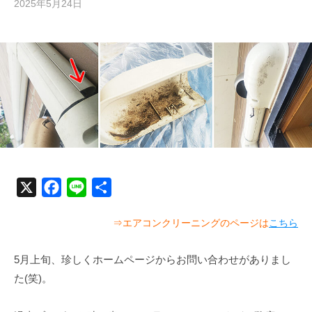
2025年5月24日
b
y
む
ら
か
み
清
掃
技
研
X
F
L
共
a
i
有
⇒エアコンクリーニングのページは
こちら
c
n
e
e
5月上旬、珍しくホームページからお問い合わせがありまし
b
た(笑)。
o
o