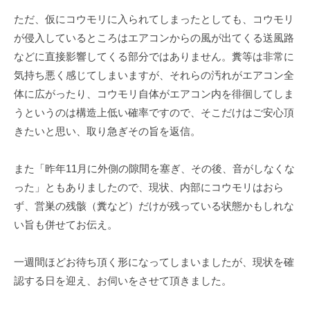
ただ、仮にコウモリに入られてしまったとしても、コウモリ
が侵入しているところはエアコンからの風が出てくる送風路
などに直接影響してくる部分ではありません。糞等は非常に
気持ち悪く感じてしまいますが、それらの汚れがエアコン全
体に広がったり、コウモリ自体がエアコン内を徘徊してしま
うというのは構造上低い確率ですので、そこだけはご安心頂
きたいと思い、取り急ぎその旨を返信。
また「昨年11月に外側の隙間を塞ぎ、その後、音がしなくな
った」ともありましたので、現状、内部にコウモリはおら
ず、営巣の残骸（糞など）だけが残っている状態かもしれな
い旨も併せてお伝え。
一週間ほどお待ち頂く形になってしまいましたが、現状を確
認する日を迎え、お伺いをさせて頂きました。